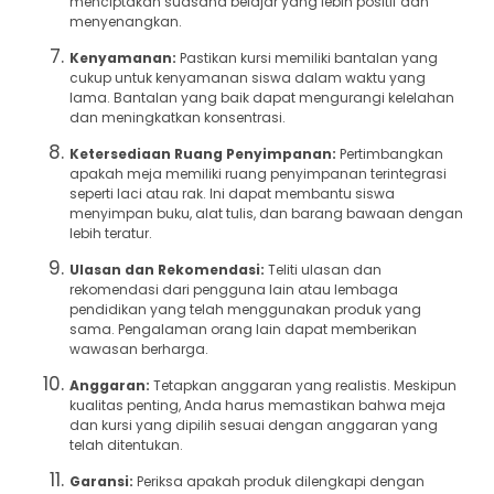
menciptakan suasana belajar yang lebih positif dan
menyenangkan.
Kenyamanan:
Pastikan kursi memiliki bantalan yang
cukup untuk kenyamanan siswa dalam waktu yang
lama. Bantalan yang baik dapat mengurangi kelelahan
dan meningkatkan konsentrasi.
Ketersediaan Ruang Penyimpanan:
Pertimbangkan
apakah meja memiliki ruang penyimpanan terintegrasi
seperti laci atau rak. Ini dapat membantu siswa
menyimpan buku, alat tulis, dan barang bawaan dengan
lebih teratur.
Ulasan dan Rekomendasi:
Teliti ulasan dan
rekomendasi dari pengguna lain atau lembaga
pendidikan yang telah menggunakan produk yang
sama. Pengalaman orang lain dapat memberikan
wawasan berharga.
Anggaran:
Tetapkan anggaran yang realistis. Meskipun
kualitas penting, Anda harus memastikan bahwa meja
dan kursi yang dipilih sesuai dengan anggaran yang
telah ditentukan.
Garansi:
Periksa apakah produk dilengkapi dengan