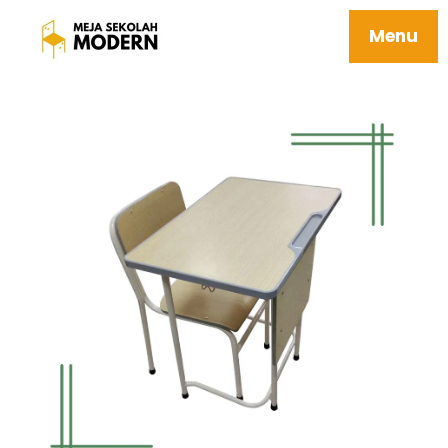
Meja Belajar Anak Sekolah Berkualitas
Kuat Tersedia Ukuran Sd Smp Sma 07 Elgon
Menu