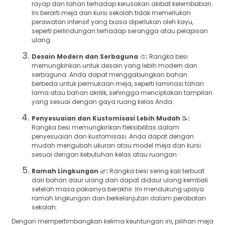
rayap dan tahan terhadap kerusakan akibat kelembaban.
Ini berarti meja dan kursi sekolah tidak memerlukan
perawatan intensif yang biasa diperlukan oleh kayu,
seperti perlindungan terhadap serangga atau pelapisan
ulang.
Desain Modern dan Serbaguna
🎨
:
Rangka besi
memungkinkan untuk desain yang lebih modern dan
serbaguna. Anda dapat menggabungkan bahan
berbeda untuk permukaan meja, seperti laminasi tahan
lama atau bahan akrilik, sehingga menciptakan tampilan
yang sesuai dengan gaya ruang kelas Anda.
Penyesuaian dan Kustomisasi Lebih Mudah
📝
:
Rangka besi memungkinkan fleksibilitas dalam
penyesuaian dan kustomisasi. Anda dapat dengan
mudah mengubah ukuran atau model meja dan kursi
sesuai dengan kebutuhan kelas atau ruangan.
Ramah Lingkungan
🌿
:
Rangka besi sering kali terbuat
dari bahan daur ulang dan dapat didaur ulang kembali
setelah masa pakainya berakhir. Ini mendukung upaya
ramah lingkungan dan berkelanjutan dalam perabotan
sekolah.
Dengan mempertimbangkan kelima keuntungan ini, pilihan meja