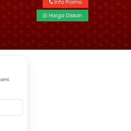
Info Promo
Harga Diskon
kami.