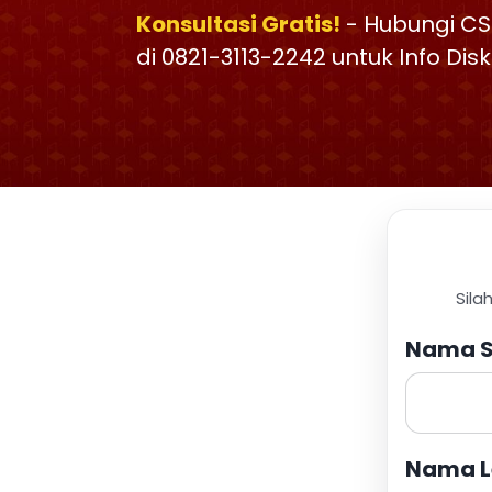
Konsultasi Gratis!
- Hubungi CS
di 0821-3113-2242 untuk Info Di
Sila
Nama S
Nama L