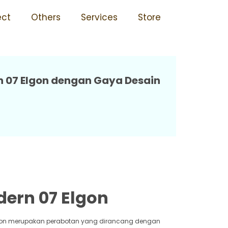
k Rusak 07 Elgon
ect
Others
Services
Store
h 07 Elgon dengan Gaya Desain
dern 07 Elgon
Elgon merupakan perabotan yang dirancang dengan