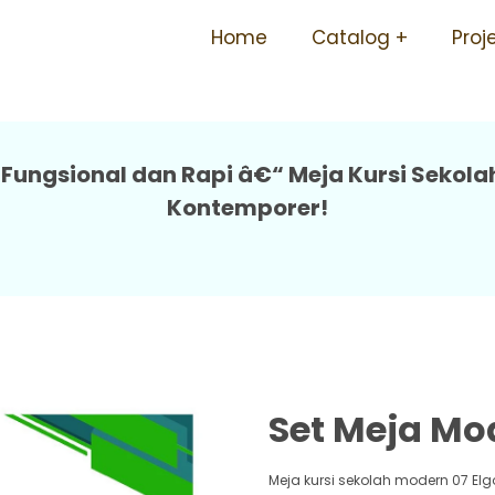
olah Mudah Perawatan Tida
Home
Catalog
Proj
Fungsional dan Rapi â€“ Meja Kursi Sekola
Kontemporer!
Set Meja Mo
Meja kursi sekolah modern 07 