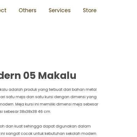
Tidak Mudah Rusak Tahan
ect
Others
Services
Store
dern 05 Makalu
kalu adalah produk yang terbuat dari bahan metal
i dari satu meja dan satu kursi dengan dimensi yang
odern. Meja kursi ini memiliki dimensi meja sebesar
si sebesar 38x38x38 46 cm.
okoh dan kuat sehingga dapat digunakan dalam
 ini sangat cocok untuk kebutuhan sekolah modern