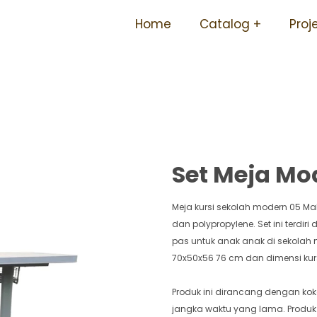
rsedia Ukuran Sd Smp Sma 
Home
Catalog
Proj
Karat 05 Makalu
Set Meja Mo
Meja kursi sekolah modern 05 Ma
dan polypropylene. Set ini terdir
pas untuk anak anak di sekolah m
70x50x56 76 cm dan dimensi kur
Produk ini dirancang dengan k
jangka waktu yang lama. Produk