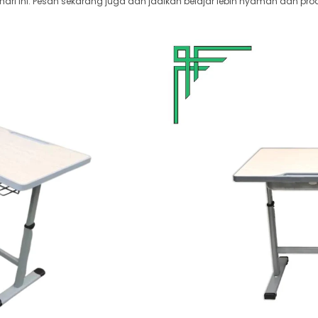
i ini. Pesan sekarang juga dan jadikan belajar lebih nyaman dan prod