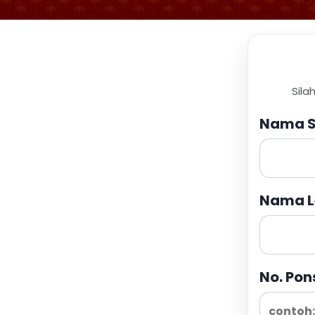
Sila
Nama S
Nama L
No. Pon