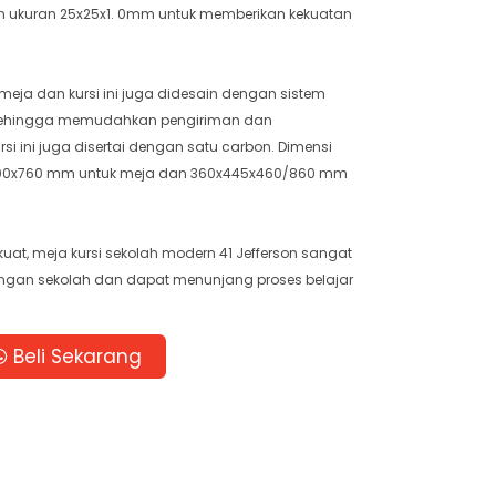
n ukuran 25x25x1. 0mm untuk memberikan kekuatan
meja dan kursi ini juga didesain dengan sistem
ehingga memudahkan pengiriman dan
si ini juga disertai dengan satu carbon. Dimensi
0x500x760 mm untuk meja dan 360x445x460/860 mm
at, meja kursi sekolah modern 41 Jefferson sangat
ungan sekolah dan dapat menunjang proses belajar
Beli Sekarang