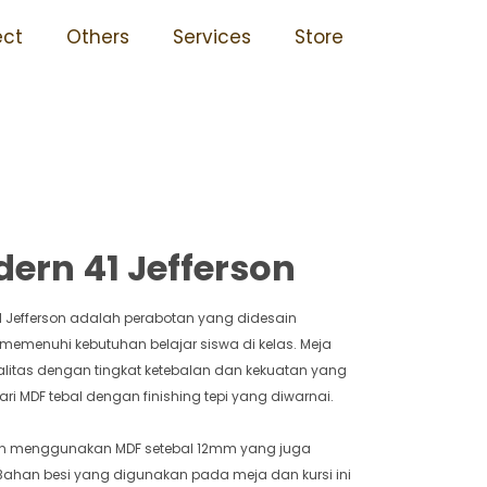
 Mudah Rusak Perawatan 41
ect
Others
Services
Store
ern 41 Jefferson
1 Jefferson adalah perabotan yang didesain
 memenuhi kebutuhan belajar siswa di kelas. Meja
kualitas dengan tingkat ketebalan dan kekuatan yang
ari MDF tebal dengan finishing tepi yang diwarnai.
an menggunakan MDF setebal 12mm yang juga
. Bahan besi yang digunakan pada meja dan kursi ini