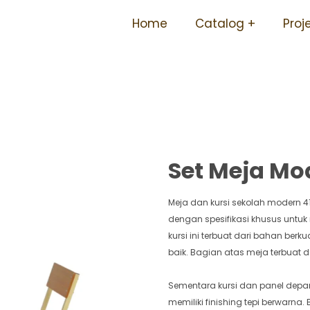
ia Berbagai Ukuran Tidak
Home
Catalog
Proj
Jefferson
Set Meja Mod
Meja dan kursi sekolah modern 4
dengan spesifikasi khusus untuk
kursi ini terbuat dari bahan ber
baik. Bagian atas meja terbuat d
Sementara kursi dan panel dep
memiliki finishing tepi berwarna