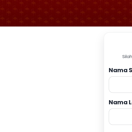
Sila
Nama S
Nama L