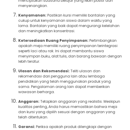
menciptakan suasana belajar yang lebih positif dan
menyenangkan.
Kenyamanan:
Pastikan kursi memiliki bantalan yang
cukup untuk kenyamanan siswa dalam waktu yang
lama. Bantalan yang baik dapat mengurangi kelelahan
dan meningkatkan konsentrasi.
Ketersediaan Ruang Penyimpanan:
Pertimbangkan
apakah meja memiliki ruang penyimpanan terintegrasi
seperti laci atau rak. Ini dapat membantu siswa
menyimpan buku, alat tulis, dan barang bawaan dengan
lebih teratur.
Ulasan dan Rekomendasi:
Teliti ulasan dan
rekomendasi dari pengguna lain atau lembaga
pendidikan yang telah menggunakan produk yang
sama. Pengalaman orang lain dapat memberikan
wawasan berharga.
Anggaran:
Tetapkan anggaran yang realistis. Meskipun
kualitas penting, Anda harus memastikan bahwa meja
dan kursi yang dipilih sesuai dengan anggaran yang
telah ditentukan.
Garansi:
Periksa apakah produk dilengkapi dengan