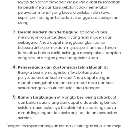
rayap dan tahan terhadap kerusakan akibat kelembaban.
Ini berarti meja dan kursi sekolah tidak memerlukan
perawatan intensif yang biasa diperlukan oleh kayu,
seperti perlindungan terhadap serangga atau pelapisan
ulang.
Desain Modern dan Serbaguna
🎨
:
Rangka besi
memungkinkan untuk desain yang lebih modern dan
serbaguna. Anda dapat menggabungkan bahan
berbeda untuk permukaan meja, seperti laminasi tahan
lama atau bahan akrilik, sehingga menciptakan tampilan
yang sesuai dengan gaya ruang kelas Anda.
Penyesuaian dan Kustomisasi Lebih Mudah
📝
:
Rangka besi memungkinkan fleksibilitas dalam
penyesuaian dan kustomisasi. Anda dapat dengan
mudah mengubah ukuran atau model meja dan kursi
sesuai dengan kebutuhan kelas atau ruangan.
Ramah Lingkungan
🌿
:
Rangka besi sering kali terbuat
dari bahan daur ulang dan dapat didaur ulang kembali
setelah masa pakainya berakhir. Ini mendukung upaya
ramah lingkungan dan berkelanjutan dalam perabotan
sekolah.
Dengan mempertimbangkan kelima keuntungan ini, pilihan meja