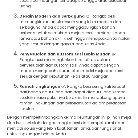
seperti perlindungan terhadap serangga atau pelapisan
ulang.
Desain Modern dan Serbaguna
🎨
:
Rangka besi
memungkinkan untuk desain yang lebih modern dan
serbaguna. Anda dapat menggabungkan bahan
berbeda untuk permukaan meja, seperti laminasi tahan
lama atau bahan akrilik, sehingga menciptakan tampilan
yang sesuai dengan gaya ruang kelas Anda.
Penyesuaian dan Kustomisasi Lebih Mudah
📝
:
Rangka besi memungkinkan fleksibilitas dalam
penyesuaian dan kustomisasi. Anda dapat dengan
mudah mengubah ukuran atau model meja dan kursi
sesuai dengan kebutuhan kelas atau ruangan.
Ramah Lingkungan
🌿
:
Rangka besi sering kali terbuat
dari bahan daur ulang dan dapat didaur ulang kembali
setelah masa pakainya berakhir. Ini mendukung upaya
ramah lingkungan dan berkelanjutan dalam perabotan
sekolah.
Dengan mempertimbangkan kelima keuntungan ini, pilihan meja
dan kursi sekolah dengan rangka besi dari tempat kami dapat
menjadi solusi yang lebih kuat, tahan lama, dan fungsional
untuk lingkungan belajar Anda.