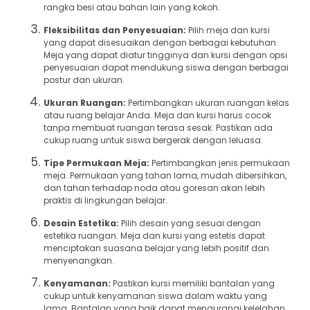
rangka besi atau bahan lain yang kokoh.
Fleksibilitas dan Penyesuaian:
Pilih meja dan kursi
yang dapat disesuaikan dengan berbagai kebutuhan.
Meja yang dapat diatur tingginya dan kursi dengan opsi
penyesuaian dapat mendukung siswa dengan berbagai
postur dan ukuran.
Ukuran Ruangan:
Pertimbangkan ukuran ruangan kelas
atau ruang belajar Anda. Meja dan kursi harus cocok
tanpa membuat ruangan terasa sesak. Pastikan ada
cukup ruang untuk siswa bergerak dengan leluasa.
Tipe Permukaan Meja:
Pertimbangkan jenis permukaan
meja. Permukaan yang tahan lama, mudah dibersihkan,
dan tahan terhadap noda atau goresan akan lebih
praktis di lingkungan belajar.
Desain Estetika:
Pilih desain yang sesuai dengan
estetika ruangan. Meja dan kursi yang estetis dapat
menciptakan suasana belajar yang lebih positif dan
menyenangkan.
Kenyamanan:
Pastikan kursi memiliki bantalan yang
cukup untuk kenyamanan siswa dalam waktu yang
lama. Bantalan yang baik dapat mengurangi kelelahan