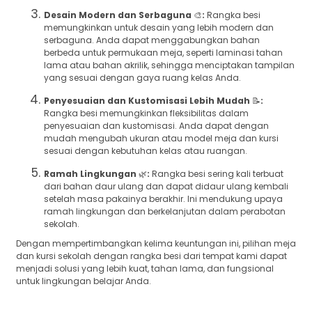
Desain Modern dan Serbaguna
🎨
:
Rangka besi
memungkinkan untuk desain yang lebih modern dan
serbaguna. Anda dapat menggabungkan bahan
berbeda untuk permukaan meja, seperti laminasi tahan
lama atau bahan akrilik, sehingga menciptakan tampilan
yang sesuai dengan gaya ruang kelas Anda.
Penyesuaian dan Kustomisasi Lebih Mudah
📝
:
Rangka besi memungkinkan fleksibilitas dalam
penyesuaian dan kustomisasi. Anda dapat dengan
mudah mengubah ukuran atau model meja dan kursi
sesuai dengan kebutuhan kelas atau ruangan.
Ramah Lingkungan
🌿
:
Rangka besi sering kali terbuat
dari bahan daur ulang dan dapat didaur ulang kembali
setelah masa pakainya berakhir. Ini mendukung upaya
ramah lingkungan dan berkelanjutan dalam perabotan
sekolah.
Dengan mempertimbangkan kelima keuntungan ini, pilihan meja
dan kursi sekolah dengan rangka besi dari tempat kami dapat
menjadi solusi yang lebih kuat, tahan lama, dan fungsional
untuk lingkungan belajar Anda.