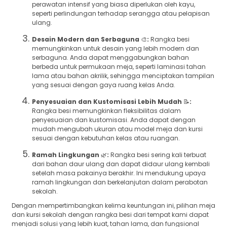
perawatan intensif yang biasa diperlukan oleh kayu,
seperti perlindungan terhadap serangga atau pelapisan
ulang.
Desain Modern dan Serbaguna
🎨
:
Rangka besi
memungkinkan untuk desain yang lebih modern dan
serbaguna. Anda dapat menggabungkan bahan
berbeda untuk permukaan meja, seperti laminasi tahan
lama atau bahan akrilik, sehingga menciptakan tampilan
yang sesuai dengan gaya ruang kelas Anda.
Penyesuaian dan Kustomisasi Lebih Mudah
📝
:
Rangka besi memungkinkan fleksibilitas dalam
penyesuaian dan kustomisasi. Anda dapat dengan
mudah mengubah ukuran atau model meja dan kursi
sesuai dengan kebutuhan kelas atau ruangan.
Ramah Lingkungan
🌿
:
Rangka besi sering kali terbuat
dari bahan daur ulang dan dapat didaur ulang kembali
setelah masa pakainya berakhir. Ini mendukung upaya
ramah lingkungan dan berkelanjutan dalam perabotan
sekolah.
Dengan mempertimbangkan kelima keuntungan ini, pilihan meja
dan kursi sekolah dengan rangka besi dari tempat kami dapat
menjadi solusi yang lebih kuat, tahan lama, dan fungsional