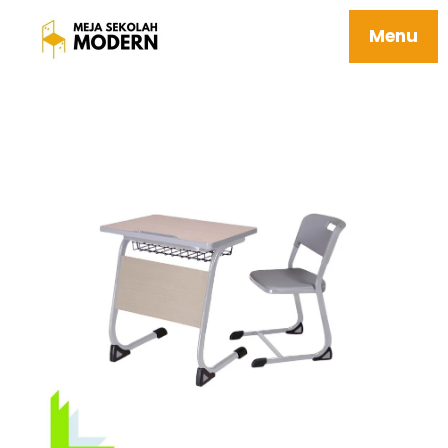
Jual Meja Sekolah Berkualitas Tersedia
Berbagai Ukuran 06 Halla
Menu