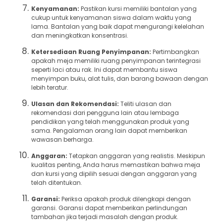
Kenyamanan:
Pastikan kursi memiliki bantalan yang
cukup untuk kenyamanan siswa dalam waktu yang
lama. Bantalan yang baik dapat mengurangi kelelahan
dan meningkatkan konsentrasi.
Ketersediaan Ruang Penyimpanan:
Pertimbangkan
apakah meja memiliki ruang penyimpanan terintegrasi
seperti laci atau rak. Ini dapat membantu siswa
menyimpan buku, alat tulis, dan barang bawaan dengan
lebih teratur.
Ulasan dan Rekomendasi:
Teliti ulasan dan
rekomendasi dari pengguna lain atau lembaga
pendidikan yang telah menggunakan produk yang
sama. Pengalaman orang lain dapat memberikan
wawasan berharga.
Anggaran:
Tetapkan anggaran yang realistis. Meskipun
kualitas penting, Anda harus memastikan bahwa meja
dan kursi yang dipilih sesuai dengan anggaran yang
telah ditentukan.
Garansi:
Periksa apakah produk dilengkapi dengan
garansi. Garansi dapat memberikan perlindungan
tambahan jika terjadi masalah dengan produk.