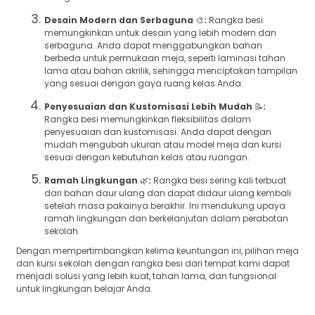
Desain Modern dan Serbaguna
🎨
:
Rangka besi
memungkinkan untuk desain yang lebih modern dan
serbaguna. Anda dapat menggabungkan bahan
berbeda untuk permukaan meja, seperti laminasi tahan
lama atau bahan akrilik, sehingga menciptakan tampilan
yang sesuai dengan gaya ruang kelas Anda.
Penyesuaian dan Kustomisasi Lebih Mudah
📝
:
Rangka besi memungkinkan fleksibilitas dalam
penyesuaian dan kustomisasi. Anda dapat dengan
mudah mengubah ukuran atau model meja dan kursi
sesuai dengan kebutuhan kelas atau ruangan.
Ramah Lingkungan
🌿
:
Rangka besi sering kali terbuat
dari bahan daur ulang dan dapat didaur ulang kembali
setelah masa pakainya berakhir. Ini mendukung upaya
ramah lingkungan dan berkelanjutan dalam perabotan
sekolah.
Dengan mempertimbangkan kelima keuntungan ini, pilihan meja
dan kursi sekolah dengan rangka besi dari tempat kami dapat
menjadi solusi yang lebih kuat, tahan lama, dan fungsional
untuk lingkungan belajar Anda.