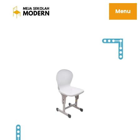
Jual Meja Sekolah Awet Mudah Dipasang
03 Moco
Menu