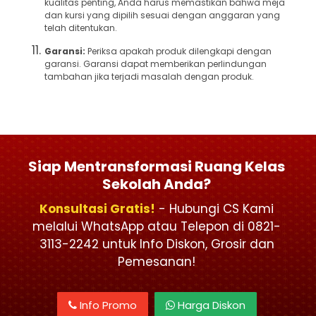
kualitas penting, Anda harus memastikan bahwa meja
dan kursi yang dipilih sesuai dengan anggaran yang
telah ditentukan.
Garansi:
Periksa apakah produk dilengkapi dengan
garansi. Garansi dapat memberikan perlindungan
tambahan jika terjadi masalah dengan produk.
Siap Mentransformasi Ruang Kelas
Sekolah Anda?
Konsultasi Gratis!
- Hubungi CS Kami
melalui WhatsApp atau Telepon di 0821-
3113-2242 untuk Info Diskon, Grosir dan
Pemesanan!
Info Promo
Harga Diskon