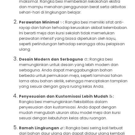
maksimal. Rangka besi memberikan kekokohan ekstra
dan mampu menahan penggunaan berat serta aktivitas
sehari-hari di lingkungan belajar.
Perawatan Minimal
✨
:
Rangka besi memiliki sifat anti-
rayap dan tahan terhadap kerusakan akibat kelembaban.
Ini berarti meja dan kursi sekolah tidak memerlukan
perawatan intensif yang biasa diperlukan oleh kayu,
seperti perlindungan terhadap serangga atau pelapisan
ulang.
Desain Modern dan Serbaguna
🎨
:
Rangka besi
memungkinkan untuk desain yang lebih modern dan
serbaguna. Anda dapat menggabungkan bahan
berbeda untuk permukaan meja, seperti laminasi tahan
lama atau bahan akrilik, sehingga menciptakan tampilan
yang sesuai dengan gaya ruang kelas Anda.
Penyesuaian dan Kustomisasi Lebih Mudah
📝
:
Rangka besi memungkinkan fleksibilitas dalam
penyesuaian dan kustomisasi. Anda dapat dengan
mudah mengubah ukuran atau model meja dan kursi
sesuai dengan kebutuhan kelas atau ruangan.
Ramah Lingkungan
🌿
:
Rangka besi sering kali terbuat
dari bahan daur ulang dan dapat didaur ulang kembali