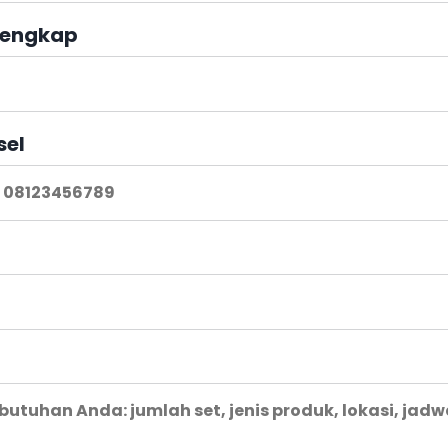
engkap
sel