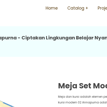
lah Awet Mudah Dipasang E
Home
Catalog
Proj
apurna - Ciptakan Lingkungan Belajar Ny
Meja Set Mo
Meja dan kursi adalah elemen pe
kursi modern 02 Annapurna adala