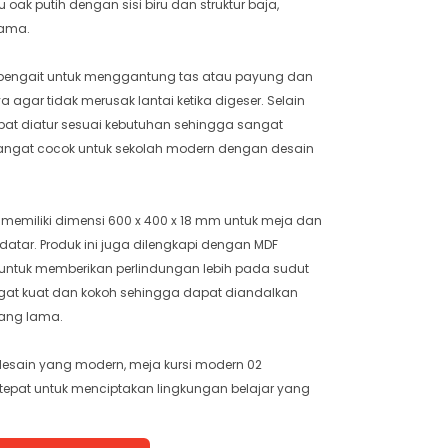
u oak putih dengan sisi biru dan struktur baja,
lama.
an pengait untuk menggantung tas atau payung dan
 agar tidak merusak lantai ketika digeser. Selain
dapat diatur sesuai kebutuhan sehingga sangat
sangat cocok untuk sekolah modern dengan desain
memiliki dimensi 600 x 400 x 18 mm untuk meja dan
 datar. Produk ini juga dilengkapi dengan MDF
 untuk memberikan perlindungan lebih pada sudut
sangat kuat dan kokoh sehingga dapat diandalkan
ang lama.
desain yang modern, meja kursi modern 02
tepat untuk menciptakan lingkungan belajar yang