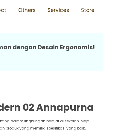
rgonomis 02 Annapurna
ect
Others
Services
Store
aman dengan Desain Ergonomis!
dern 02 Annapurna
nting dalam lingkungan belajar di sekolah. Meja
h produk yang memiliki spesifikasi yang baik.