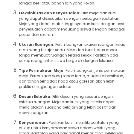
rangka besi atau bahan lain yang kokoh.
Fleksibilitas dan Penyesuaian:
Pilih meja dan kursi
yang dapat disesuaikan dengan berbagai kebutuhan.
Meja yang dapat diatur tingginya dan kursi dengan opsi
penyesuaian dapat mendukung siswa dengan berbagai
postur dan ukuran.
Ukuran Ruangan:
Pertimbangkan ukuran ruangan kelas
atau ruang belajar Anda. Meja dan kursi harus cocok
tanpa membuat ruangan terasa sesak. Pastikan ada
cukup ruang untuk siswa bergerak dengan leluasa.
Tipe Permukaan Meja:
Pertimbangkan jenis permukaan
meja. Permukaan yang tahan lama, mudah dibersihkan,
dan tahan terhadap noda atau goresan akan lebih
praktis di lingkungan belajar.
Desain Estetika:
Pilih desain yang sesuai dengan
estetika ruangan. Meja dan kursi yang estetis dapat
menciptakan suasana belajar yang lebih positif dan
menyenangkan.
Kenyamanan:
Pastikan kursi memiliki bantalan yang
cukup untuk kenyamanan siswa dalam waktu yang
lama. Bantalan yang baik dapat mengurangi kelelahan