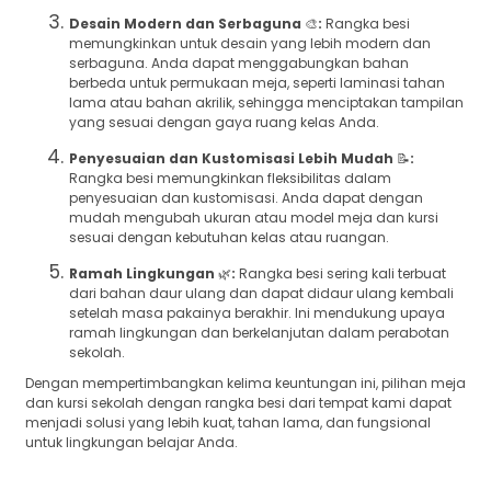
Desain Modern dan Serbaguna
🎨
:
Rangka besi
memungkinkan untuk desain yang lebih modern dan
serbaguna. Anda dapat menggabungkan bahan
berbeda untuk permukaan meja, seperti laminasi tahan
lama atau bahan akrilik, sehingga menciptakan tampilan
yang sesuai dengan gaya ruang kelas Anda.
Penyesuaian dan Kustomisasi Lebih Mudah
📝
:
Rangka besi memungkinkan fleksibilitas dalam
penyesuaian dan kustomisasi. Anda dapat dengan
mudah mengubah ukuran atau model meja dan kursi
sesuai dengan kebutuhan kelas atau ruangan.
Ramah Lingkungan
🌿
:
Rangka besi sering kali terbuat
dari bahan daur ulang dan dapat didaur ulang kembali
setelah masa pakainya berakhir. Ini mendukung upaya
ramah lingkungan dan berkelanjutan dalam perabotan
sekolah.
Dengan mempertimbangkan kelima keuntungan ini, pilihan meja
dan kursi sekolah dengan rangka besi dari tempat kami dapat
menjadi solusi yang lebih kuat, tahan lama, dan fungsional
untuk lingkungan belajar Anda.