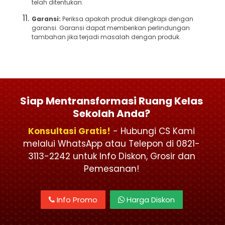
telah ditentukan.
Garansi:
Periksa apakah produk dilengkapi dengan
garansi. Garansi dapat memberikan perlindungan
tambahan jika terjadi masalah dengan produk.
Siap Mentransformasi Ruang Kelas
Sekolah Anda?
Konsultasi Gratis!
- Hubungi CS Kami
melalui WhatsApp atau Telepon di 0821-
3113-2242 untuk Info Diskon, Grosir dan
Pemesanan!
Info Promo
Harga Diskon