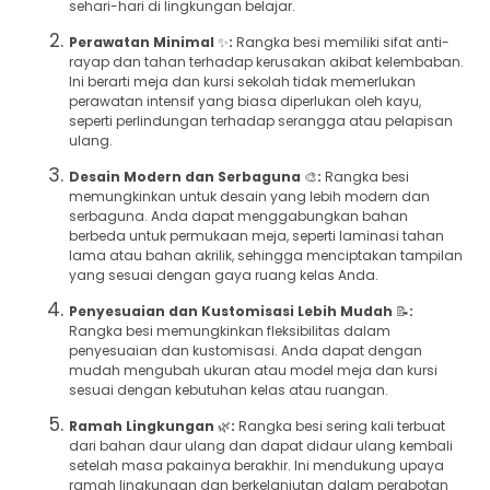
sehari-hari di lingkungan belajar.
Perawatan Minimal
✨
:
Rangka besi memiliki sifat anti-
rayap dan tahan terhadap kerusakan akibat kelembaban.
Ini berarti meja dan kursi sekolah tidak memerlukan
perawatan intensif yang biasa diperlukan oleh kayu,
seperti perlindungan terhadap serangga atau pelapisan
ulang.
Desain Modern dan Serbaguna
🎨
:
Rangka besi
memungkinkan untuk desain yang lebih modern dan
serbaguna. Anda dapat menggabungkan bahan
berbeda untuk permukaan meja, seperti laminasi tahan
lama atau bahan akrilik, sehingga menciptakan tampilan
yang sesuai dengan gaya ruang kelas Anda.
Penyesuaian dan Kustomisasi Lebih Mudah
📝
:
Rangka besi memungkinkan fleksibilitas dalam
penyesuaian dan kustomisasi. Anda dapat dengan
mudah mengubah ukuran atau model meja dan kursi
sesuai dengan kebutuhan kelas atau ruangan.
Ramah Lingkungan
🌿
:
Rangka besi sering kali terbuat
dari bahan daur ulang dan dapat didaur ulang kembali
setelah masa pakainya berakhir. Ini mendukung upaya
ramah lingkungan dan berkelanjutan dalam perabotan