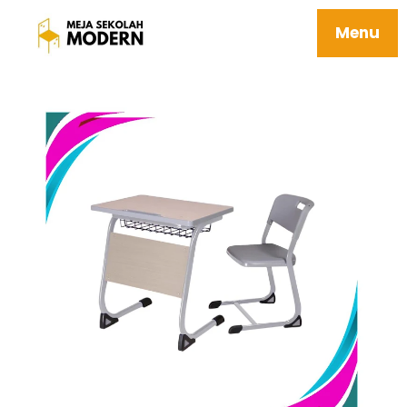
Jual Meja Belajar Anak Tersedia Berbagai
Ukuran Mudah Perawatan 06 Halla
Menu