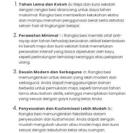
Tahan Lama dan Kokoh
👍
:
Meja dan kursi sekolah
dengan rangka besi dirancang untuk daya tahan
maksimal. Rangka besi memberikan kekokohan ekstra
dan mampu menahan penggunaan berat serta aktivitas
sehari-hari di lingkungan belajar.
Perawatan Minimal
✨
:
Rangka besi memiliki sifat anti-
rayap dan tahan terhadap kerusakan akibat kelembaban.
Ini berarti meja dan kursi sekolah tidak memerlukan
perawatan intensif yang biasa diperlukan oleh kayu,
seperti perlindungan terhadap serangga atau pelapisan
ulang.
Desain Modern dan Serbaguna
🎨
:
Rangka besi
memungkinkan untuk desain yang lebih modern dan
serbaguna. Anda dapat menggabungkan bahan
berbeda untuk permukaan meja, seperti laminasi tahan
lama atau bahan akrilik, sehingga menciptakan tampilan
yang sesuai dengan gaya ruang kelas Anda.
Penyesuaian dan Kustomisasi Lebih Mudah
📝
:
Rangka besi memungkinkan fleksibilitas dalam
penyesuaian dan kustomisasi. Anda dapat dengan
mudah mengubah ukuran atau model meja dan kursi
sesuai dengan kebutuhan kelas atau ruangan.