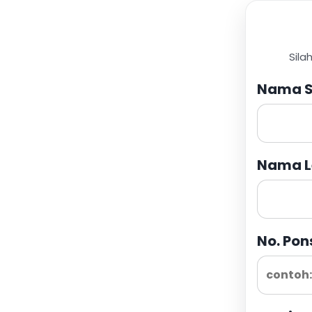
Sila
Nama S
Nama L
No. Pon