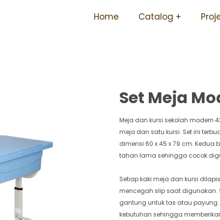
rsedia Berbagai Ukuran T
Home
Catalog
Proj
Set Meja Mo
Meja dan kursi sekolah modern 43
meja dan satu kursi. Set ini ter
dimensi 60 x 45 x 79 cm. Kedua b
tahan lama sehingga cocok dig
Setiap kaki meja dan kursi dilap
mencegah slip saat digunakan. Se
gantung untuk tas atau payung. 
kebutuhan sehingga memberika