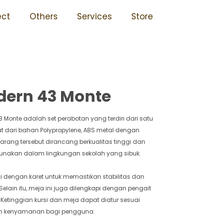
idak Mudah Rusak 43 Monte
ect
Others
Services
Store
dern 43 Monte
 Monte adalah set perabotan yang terdiri dari satu
buat dari bahan Polypropylene, ABS metal dengan
arang tersebut dirancang berkualitas tinggi dan
unakan dalam lingkungan sekolah yang sibuk.
isi dengan karet untuk memastikan stabilitas dan
lain itu, meja ini juga dilengkapi dengan pengait
Ketinggian kursi dan meja dapat diatur sesuai
n kenyamanan bagi pengguna.