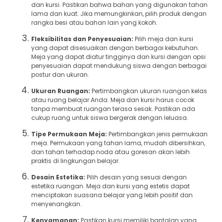
dan kursi. Pastikan bahwa bahan yang digunakan tahan
lama dan kuat. Jika memungkinkan, pilih produk dengan
rangka besi atau bahan lain yang kokoh.
Fleksibilitas dan Penyesuaian:
Pilih meja dan kursi
yang dapat disesuaikan dengan berbagai kebutuhan.
Meja yang dapat diatur tingginya dan kursi dengan opsi
penyesuaian dapat mendukung siswa dengan berbagai
postur dan ukuran.
Ukuran Ruangan:
Pertimbangkan ukuran ruangan kelas
atau ruang belajar Anda. Meja dan kursi harus cocok
tanpa membuat ruangan terasa sesak. Pastikan ada
cukup ruang untuk siswa bergerak dengan leluasa.
Tipe Permukaan Meja:
Pertimbangkan jenis permukaan
meja. Permukaan yang tahan lama, mudah dibersihkan,
dan tahan terhadap noda atau goresan akan lebih
praktis di lingkungan belajar.
Desain Estetika:
Pilih desain yang sesuai dengan
estetika ruangan. Meja dan kursi yang estetis dapat
menciptakan suasana belajar yang lebih positif dan
menyenangkan.
Kenyamanan:
Pastikan kursi memiliki bantalan yang