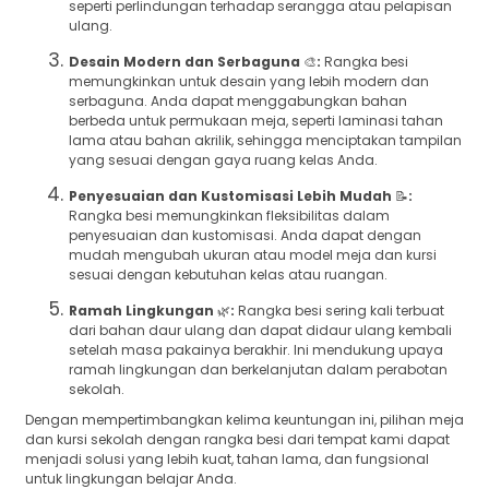
seperti perlindungan terhadap serangga atau pelapisan
ulang.
Desain Modern dan Serbaguna
🎨
:
Rangka besi
memungkinkan untuk desain yang lebih modern dan
serbaguna. Anda dapat menggabungkan bahan
berbeda untuk permukaan meja, seperti laminasi tahan
lama atau bahan akrilik, sehingga menciptakan tampilan
yang sesuai dengan gaya ruang kelas Anda.
Penyesuaian dan Kustomisasi Lebih Mudah
📝
:
Rangka besi memungkinkan fleksibilitas dalam
penyesuaian dan kustomisasi. Anda dapat dengan
mudah mengubah ukuran atau model meja dan kursi
sesuai dengan kebutuhan kelas atau ruangan.
Ramah Lingkungan
🌿
:
Rangka besi sering kali terbuat
dari bahan daur ulang dan dapat didaur ulang kembali
setelah masa pakainya berakhir. Ini mendukung upaya
ramah lingkungan dan berkelanjutan dalam perabotan
sekolah.
Dengan mempertimbangkan kelima keuntungan ini, pilihan meja
dan kursi sekolah dengan rangka besi dari tempat kami dapat
menjadi solusi yang lebih kuat, tahan lama, dan fungsional
untuk lingkungan belajar Anda.