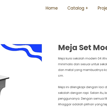
k Terjangkau Berkualitas T
Home
Catalog
Proj
Meja Set Mo
Meja kursi sekolah modern 04 
minimalis dan sesuai untuk sekol
dan metal yang membuatnya koko
cm.
Meja ini dilengkapi dengan lac
sekolah dengan rapi. Selain itu,
penggunanya. Dengan semua fitur
Ahaggar adalah pilihan yang te