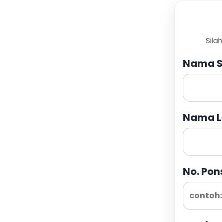
Sila
Nama S
Nama L
No. Pon