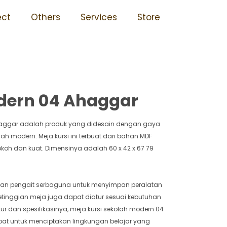
ahan Karat 04 Ahaggar
ect
Others
Services
Store
dern 04 Ahaggar
Ahaggar adalah produk yang didesain dengan gaya
ah modern. Meja kursi ini terbuat dari bahan MDF
h dan kuat. Dimensinya adalah 60 x 42 x 67 79
i dan pengait serbaguna untuk menyimpan peralatan
 ketinggian meja juga dapat diatur sesuai kebutuhan
 dan spesifikasinya, meja kursi sekolah modern 04
pat untuk menciptakan lingkungan belajar yang