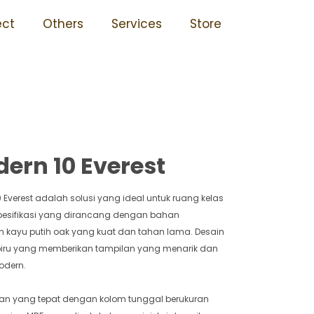
a Awet Mudah Dipasang
ect
Others
Services
Store
ern 10 Everest
 Everest adalah solusi yang ideal untuk ruang kelas
 spesifikasi yang dirancang dengan bahan
dan kayu putih oak yang kuat dan tahan lama. Desain
si biru yang memberikan tampilan yang menarik dan
odern.
kuran yang tepat dengan kolom tunggal berukuran