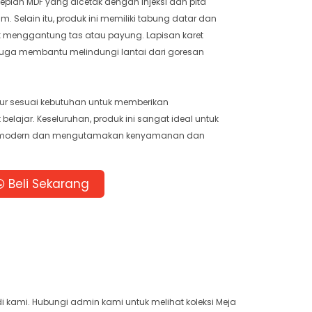
tepian MDF yang dicetak dengan injeksi dan pita
mm. Selain itu, produk ini memiliki tabung datar dan
k menggantung tas atau payung. Lapisan karet
uga membantu melindungi lantai dari goresan
tur sesuai kebutuhan untuk memberikan
lajar. Keseluruhan, produk ini sangat ideal untuk
ng modern dan mengutamakan kenyamanan dan
Beli Sekarang
di kami. Hubungi admin kami untuk melihat koleksi Meja