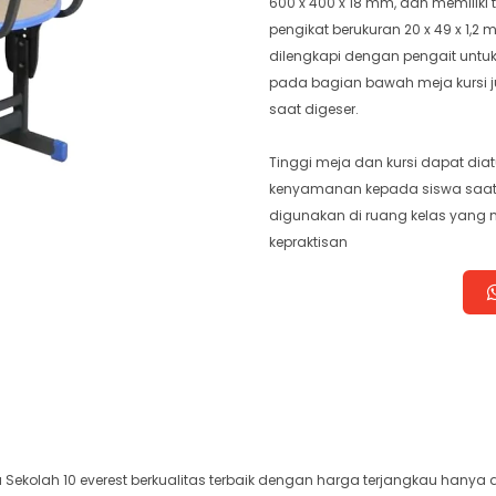
600 x 400 x 18 mm, dan memiliki 
pengikat berukuran 20 x 49 x 1,2 
dilengkapi dengan pengait untu
pada bagian bawah meja kursi j
saat digeser.
Tinggi meja dan kursi dapat dia
kenyamanan kepada siswa saat be
digunakan di ruang kelas ya
kepraktisan
 Sekolah 10 everest berkualitas terbaik dengan harga terjangkau hanya 