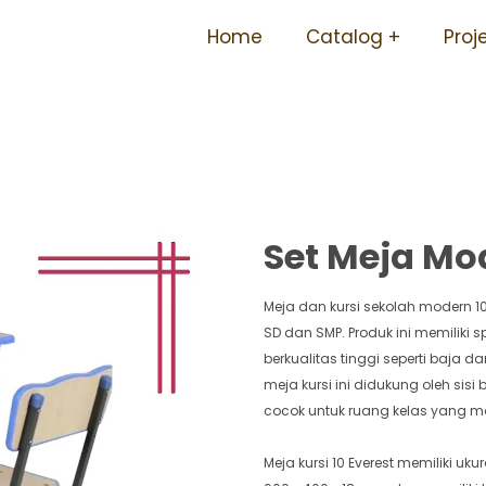
ersedia Ukuran Sd Smp Sm
Home
Catalog
Proj
Ergonomis 10 Everest
Set Meja Mod
Meja dan kursi sekolah modern 10
SD dan SMP. Produk ini memiliki
berkualitas tinggi seperti baja 
meja kursi ini didukung oleh si
cocok untuk ruang kelas yang m
Meja kursi 10 Everest memiliki u