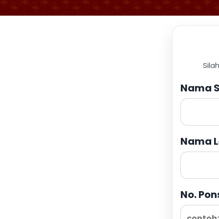
Sila
Nama S
Nama L
No. Pon