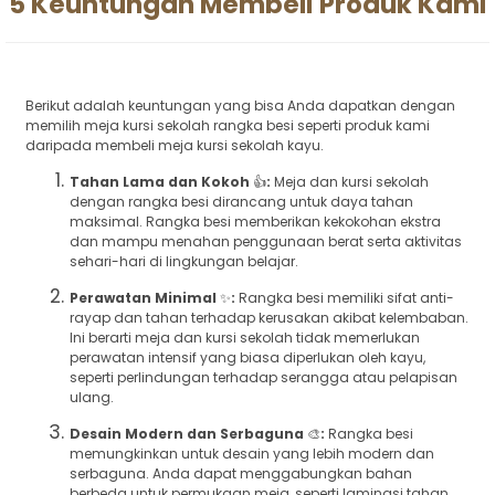
5 Keuntungan Membeli Produk Kami
Berikut adalah keuntungan yang bisa Anda dapatkan dengan
memilih meja kursi sekolah rangka besi seperti produk kami
daripada membeli meja kursi sekolah kayu.
Tahan Lama dan Kokoh
👍
:
Meja dan kursi sekolah
dengan rangka besi dirancang untuk daya tahan
maksimal. Rangka besi memberikan kekokohan ekstra
dan mampu menahan penggunaan berat serta aktivitas
sehari-hari di lingkungan belajar.
Perawatan Minimal
✨
:
Rangka besi memiliki sifat anti-
rayap dan tahan terhadap kerusakan akibat kelembaban.
Ini berarti meja dan kursi sekolah tidak memerlukan
perawatan intensif yang biasa diperlukan oleh kayu,
seperti perlindungan terhadap serangga atau pelapisan
ulang.
Desain Modern dan Serbaguna
🎨
:
Rangka besi
memungkinkan untuk desain yang lebih modern dan
serbaguna. Anda dapat menggabungkan bahan
berbeda untuk permukaan meja, seperti laminasi tahan