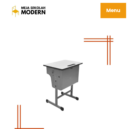
Harga Meja Sekolah Berkualitas 04
Ahaggar
Menu