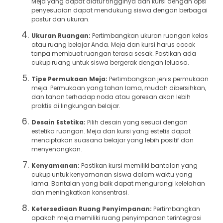
Meja yang dapat diatur tingginya dan kursi dengan opsi
penyesuaian dapat mendukung siswa dengan berbagai
postur dan ukuran.
Ukuran Ruangan:
Pertimbangkan ukuran ruangan kelas
atau ruang belajar Anda. Meja dan kursi harus cocok
tanpa membuat ruangan terasa sesak. Pastikan ada
cukup ruang untuk siswa bergerak dengan leluasa.
Tipe Permukaan Meja:
Pertimbangkan jenis permukaan
meja. Permukaan yang tahan lama, mudah dibersihkan,
dan tahan terhadap noda atau goresan akan lebih
praktis di lingkungan belajar.
Desain Estetika:
Pilih desain yang sesuai dengan
estetika ruangan. Meja dan kursi yang estetis dapat
menciptakan suasana belajar yang lebih positif dan
menyenangkan.
Kenyamanan:
Pastikan kursi memiliki bantalan yang
cukup untuk kenyamanan siswa dalam waktu yang
lama. Bantalan yang baik dapat mengurangi kelelahan
dan meningkatkan konsentrasi.
Ketersediaan Ruang Penyimpanan:
Pertimbangkan
apakah meja memiliki ruang penyimpanan terintegrasi