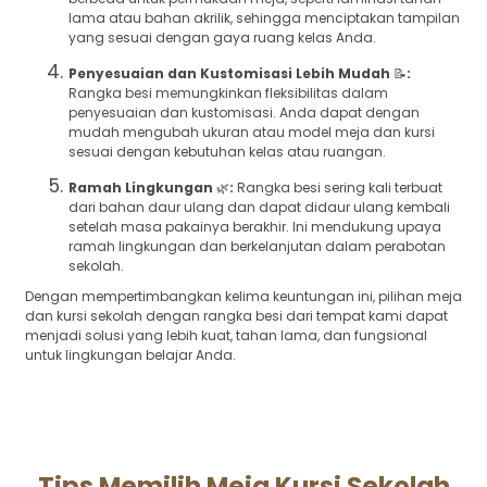
lama atau bahan akrilik, sehingga menciptakan tampilan
yang sesuai dengan gaya ruang kelas Anda.
Penyesuaian dan Kustomisasi Lebih Mudah
📝
:
Rangka besi memungkinkan fleksibilitas dalam
penyesuaian dan kustomisasi. Anda dapat dengan
mudah mengubah ukuran atau model meja dan kursi
sesuai dengan kebutuhan kelas atau ruangan.
Ramah Lingkungan
🌿
:
Rangka besi sering kali terbuat
dari bahan daur ulang dan dapat didaur ulang kembali
setelah masa pakainya berakhir. Ini mendukung upaya
ramah lingkungan dan berkelanjutan dalam perabotan
sekolah.
Dengan mempertimbangkan kelima keuntungan ini, pilihan meja
dan kursi sekolah dengan rangka besi dari tempat kami dapat
menjadi solusi yang lebih kuat, tahan lama, dan fungsional
untuk lingkungan belajar Anda.
Tips Memilih Meja Kursi Sekolah