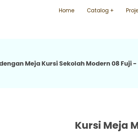
ursi Ergonomis Tersedia B
Home
Catalog
Proj
08 Fuji
engan Meja Kursi Sekolah Modern 08 Fuji - 
Kursi Meja M