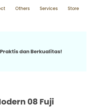
erbagai Ukuran Terjangkau
ect
Others
Services
Store
Praktis dan Berkualitas!
odern 08 Fuji