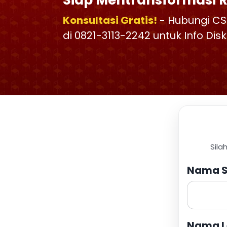
Siap Mentransformasi 
Konsultasi Gratis!
- Hubungi CS
di 0821-3113-2242 untuk Info Di
Sila
Nama S
Nama L