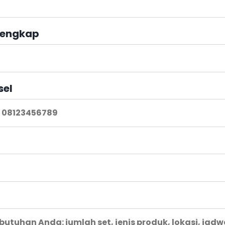
engkap
sel