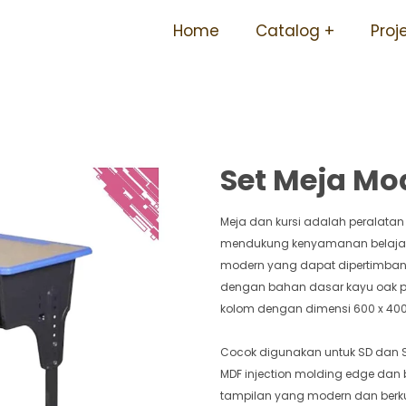
a Sekolah Besi Ergonomis 
Home
Catalog
Proj
Set Meja Mod
Meja dan kursi adalah peralatan
mendukung kenyamanan belajar s
modern yang dapat dipertimbangk
dengan bahan dasar kayu oak putih
kolom dengan dimensi 600 x 400
Cocok digunakan untuk SD dan SM
MDF injection molding edge dan
tampilan yang modern dan berkua