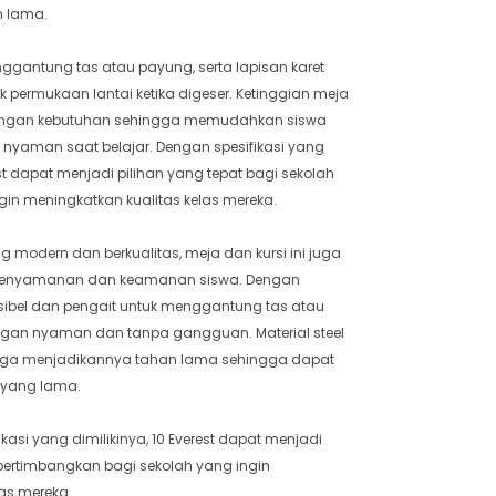
n lama.
ggantung tas atau payung, serta lapisan karet
 permukaan lantai ketika digeser. Ketinggian meja
 dengan kebutuhan sehingga memudahkan siswa
 nyaman saat belajar. Dengan spesifikasi yang
st dapat menjadi pilihan yang tepat bagi sekolah
ngin meningkatkan kualitas kelas mereka.
 modern dan berkualitas, meja dan kursi ini juga
 kenyamanan dan keamanan siswa. Dengan
ksibel dan pengait untuk menggantung tas atau
ngan nyaman dan tanpa gangguan. Material steel
 juga menjadikannya tahan lama sehingga dapat
 yang lama.
kasi yang dimilikinya, 10 Everest dapat menjadi
ipertimbangkan bagi sekolah yang ingin
las mereka