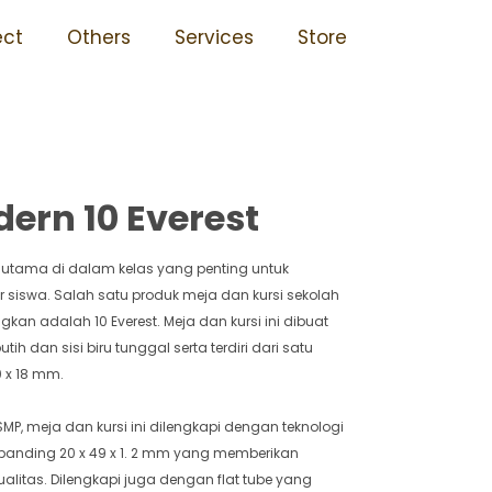
10 Everest
ect
Others
Services
Store
ern 10 Everest
 utama di dalam kelas yang penting untuk
iswa. Salah satu produk meja dan kursi sekolah
an adalah 10 Everest. Meja dan kursi ini dibuat
 dan sisi biru tunggal serta terdiri dari satu
 x 18 mm.
P, meja dan kursi ini dilengkapi dengan teknologi
 banding 20 x 49 x 1. 2 mm yang memberikan
litas. Dilengkapi juga dengan flat tube yang