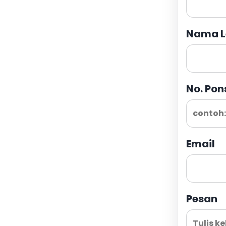
Nama L
No. Pon
Email
Pesan